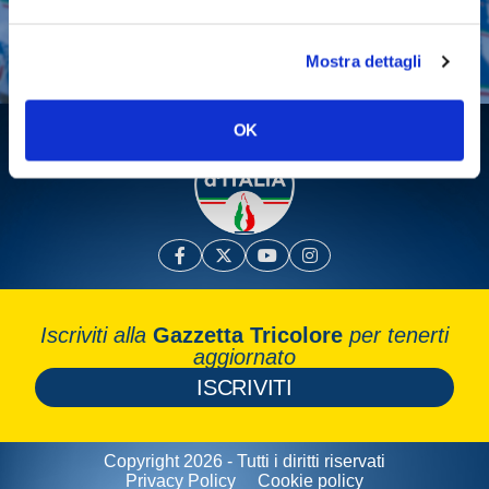
Leggi la Gazzetta Tricolore
Mostra dettagli
OK
Iscriviti alla
Gazzetta Tricolore
per tenerti
aggiornato
ISCRIVITI
Copyright 2026 - Tutti i diritti riservati
Privacy Policy
Cookie policy