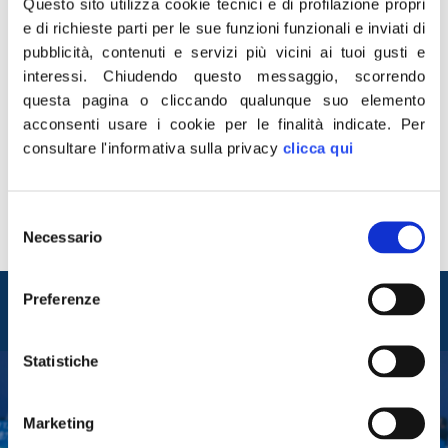
Questo sito utilizza cookie tecnici e di profilazione propri
e di richieste parti per le sue funzioni funzionali e inviati di
pubblicità, contenuti e servizi più vicini ai tuoi gusti e
interessi.
Chiudendo questo messaggio, scorrendo
“L’11settembre 2001 fu una data che non solo colpì il
questa pagina o cliccando qualunque suo elemento
cuore del popolo statunitense ma dell’intero Occidente.
acconsenti usare i cookie per le finalità indicate.
Per
Sono trascorsi 24 anni da quel feroce attentato
consultare l'informativa sulla privacy
clicca qui
terroristico e oggi come allora il mio pensiero è rivolto
alle migliaia di vittime innocenti, insieme alla vicinanza
Selezione
che, con tutto il Governo italiano, desidero esprimere
Necessario
del
alle famiglie, nel segno […]
consenso
Entra nel mondo di
Preferenze
Fratelli d'Italia
Statistiche
Tesserati
Marketing
Fai una donazione