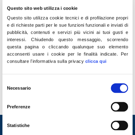
Questo sito web utilizza i cookie
Questo sito utilizza cookie tecnici e di profilazione propri
e di richieste parti per le sue funzioni funzionali e inviati di
pubblicità, contenuti e servizi più vicini ai tuoi gusti e
interessi.
Chiudendo questo messaggio, scorrendo
questa pagina o cliccando qualunque suo elemento
acconsenti usare i cookie per le finalità indicate.
Per
consultare l'informativa sulla privacy
clicca qui
“La Calabria è la prima regione del Sud a siglare
l’accordo di coesione: adesso viaggi spedita verso il
percorso di riforme che serve a darle slancio e
Selezione
competitività”. Con queste parole l’eurodeputato di
Necessario
del
Fratelli d’Italia- Ecr Denis Nesci esprime soddisfazione
consenso
per la firma dell’Accordo per il Fondo sviluppo e
coesione 2021-2027 in Calabria. “Il Governo […]
Preferenze
Entra nel mondo di
Statistiche
Fratelli d'Italia