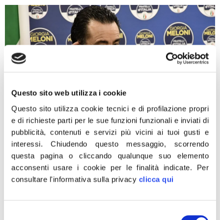
Questo sito web utilizza i cookie
Questo sito utilizza cookie tecnici e di profilazione propri
e di richieste parti per le sue funzioni funzionali e inviati di
pubblicità, contenuti e servizi più vicini ai tuoi gusti e
interessi.
Chiudendo questo messaggio, scorrendo
“La pandemia mondiale ha rallentato, se non del tutto
questa pagina o cliccando qualunque suo elemento
bloccato, l’iter delle adozioni internazionali in corso,
acconsenti usare i cookie per le finalità indicate.
Per
costringendo genitori già destinatari di una sentenza di
consultare l'informativa sulla privacy
clicca qui
adozione e le coppie che si trovano nei diversi stati del
procedimento, a lunghe quanto estenuanti attese prima
di poter vedere i bambini. Paesi come la Russia o la
Selezione
Cina hanno […]