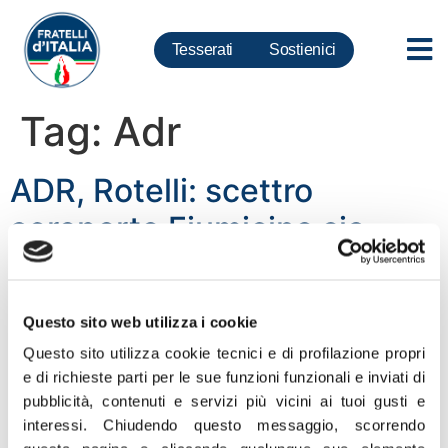
Tesserati
Sostienici
Tag:
Adr
ADR, Rotelli: scettro
aeroporto Fiumicino sia
incentivo a investire di più in
trasporti
Questo sito web utilizza i cookie
“Il nuovo record storico per lo scalo aeroportuale di
Questo sito utilizza cookie tecnici e di profilazione propri
Fiumicino nel gradimento dei passeggeri è un risultato
e di richieste parti per le sue funzioni funzionali e inviati di
di cui andare fieri. L’aeroporto Leonardo da Vinci, che
pubblicità, contenuti e servizi più vicini ai tuoi gusti e
guadagna lo scettro europeo nella classifica di Airports
interessi.
Chiudendo questo messaggio, scorrendo