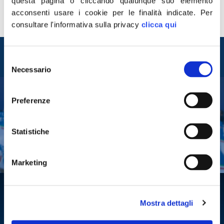
Council International, è una notizia che deve incentivare
questa pagina o cliccando qualunque suo elemento
ancora di più il governo e le istituzioni a investire nei
acconsenti usare i cookie per le finalità indicate.
Per
trasporti per […]
consultare l'informativa sulla privacy
clicca qui
Entra nel mondo di
Selezione
Fratelli d'Italia
Necessario
del
consenso
Preferenze
Tesserati
Fai una donazione
Statistiche
Leggi la Gazzetta Tricolore
Marketing
Mostra dettagli