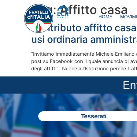
Tag:
Affitto casa
HOME
MOVIM
Contributo affitto casa,
usi ordinaria amminist
“Invitiamo immediatamente Michele Emiliano 
post su Facebook con il quale annuncia di aver
degli affitti”. Nuoce all’Istituzione perché t
En
Tesserati