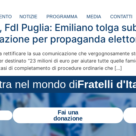
ENTO
NOTIZIE
PROGRAMMA
MEDIA
CONTATTI
 FdI Puglia: Emiliano tolga sub
razione per propaganda eletto
a rettificare la sua comunicazione che vergognosamente st
 destinato “23 milioni di euro per aiutare tutte quelle fami
rattasi di completamento di procedure ordinarie che […]
tra nel mondo di
Fratelli d'It
Fai una
donazione