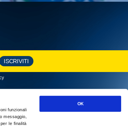
ISCRIVITI
cy
OK
ioni funzionali
o messaggio,
r le finalità