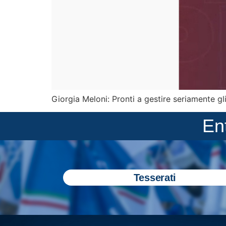
Giorgia Meloni: Pronti a gestire seriamente gli 
En
Tesserati