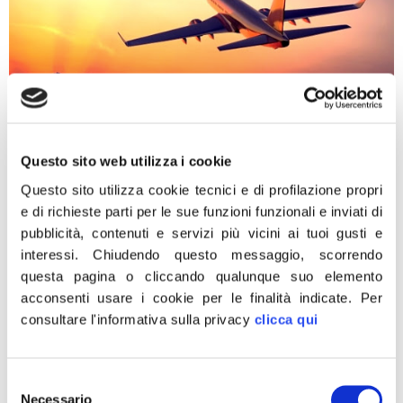
“Come promesso e garantito, con l’aggiudicazione delle
Questo sito web utilizza i cookie
rotte in Continuitá territoriale da e per l’aeroporto di
Questo sito utilizza cookie tecnici e di profilazione propri
Alghero, abbiamo mantenuto l’impegno di non
e di richieste parti per le sue funzioni funzionali e inviati di
abbandonare il nord Sardegna e abbiamo inoltre
pubblicità, contenuti e servizi più vicini ai tuoi gusti e
dimostrato, in pochi mesi, l’ottima collaborazione tra
interessi.
Chiudendo questo messaggio, scorrendo
Governo, Ministero dei Trasporti, Regione Sardegna,
questa pagina o cliccando qualunque suo elemento
Enac e la nostra Rappresentanza italiana a Bruxelles.
acconsenti usare i cookie per le finalità indicate.
Per
L’unione fa la forza ed […]
consultare l'informativa sulla privacy
clicca qui
Alghero, Zucconi –
Caramanna: solidarietà ad
Selezione
Necessario
del