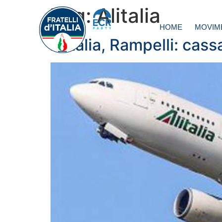
Tag:
Alitalia
HOME
MOVIM
Alitalia, Rampelli: cas