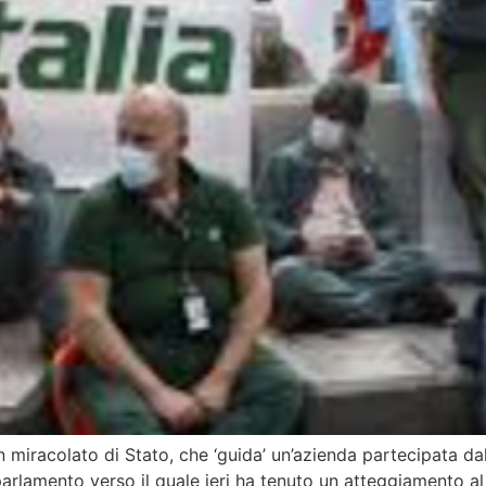
n miracolato di Stato, che ‘guida’ un’azienda partecipata d
rlamento verso il quale ieri ha tenuto un atteggiamento al limi