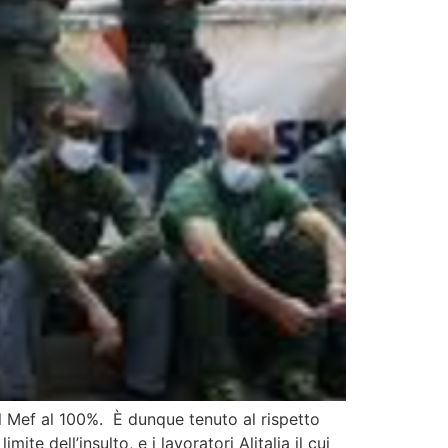
al Mef al 100%. È dunque tenuto al rispetto
te dell’insulto, e i lavoratori Alitalia il cui