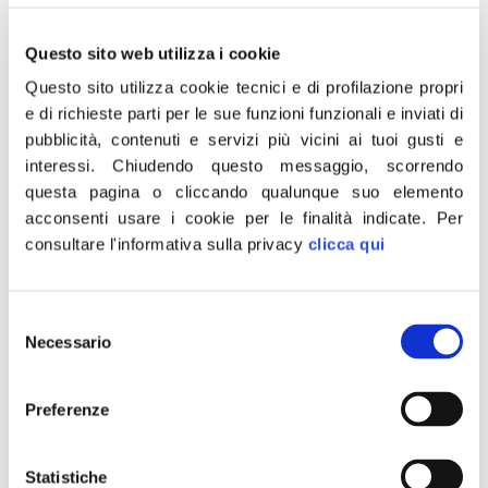
“Altavilla non è un capitano coraggioso, ma un
Questo sito web utilizza i cookie
miracolato di Stato, che ‘guida’ un’azienda partecipata
Questo sito utilizza cookie tecnici e di profilazione propri
dal Mef al 100%. È dunque tenuto al rispetto delle
e di richieste parti per le sue funzioni funzionali e inviati di
soggetti che rappresentano lo Stato: il parlamento
pubblicità, contenuti e servizi più vicini ai tuoi gusti e
verso il quale ieri ha tenuto un atteggiamento al limite
interessi.
Chiudendo questo messaggio, scorrendo
dell’insulto, e i lavoratori Alitalia il cui dramma non può
questa pagina o cliccando qualunque suo elemento
essere derubricato con […]
acconsenti usare i cookie per le finalità indicate.
Per
Alitalia, Rampelli: chi dorme
consultare l'informativa sulla privacy
clicca qui
in albergo 5 stelle a 800
Selezione
euro per notte?
Necessario
del
consenso
“C’è chi è stato costretto a vivere con 800 euro al mese,
Preferenze
dopo trent’anni di onorato servizio e chi 800 euro li
spende ogni notte, dormendo al Saint Regis di Roma,
albergo extra lusso a 5 stelle. Il primo è un lavoratore
Statistiche