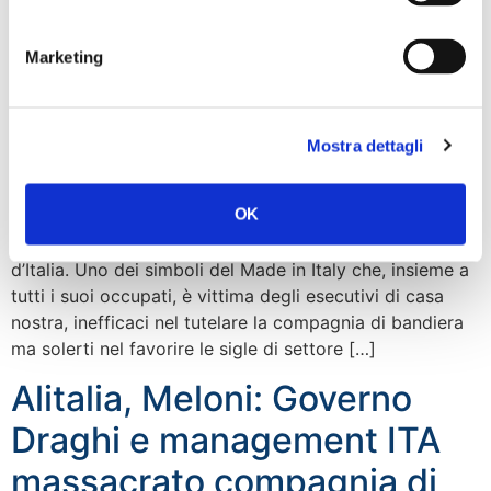
Alitalia, il secondo parrebbe il presidente di Ita, già
Alitalia, il liquidatore implacabile […]
Marketing
Alitalia, Bellucci: Italia perde
asset strategico e simbolo
Mostra dettagli
Made in Italy
OK
“Oggi finisce un’era, perché Alitalia non era solo la
nostra compagnia di bandiera ma un pezzo di storia
d’Italia. Uno dei simboli del Made in Italy che, insieme a
tutti i suoi occupati, è vittima degli esecutivi di casa
nostra, inefficaci nel tutelare la compagnia di bandiera
ma solerti nel favorire le sigle di settore […]
Alitalia, Meloni: Governo
Draghi e management ITA
massacrato compagnia di