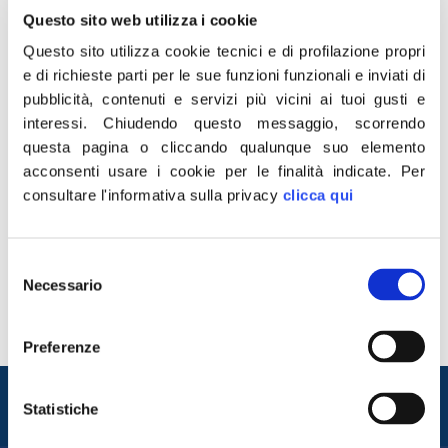
Questo sito web utilizza i cookie
Questo sito utilizza cookie tecnici e di profilazione propri
e di richieste parti per le sue funzioni funzionali e inviati di
pubblicità, contenuti e servizi più vicini ai tuoi gusti e
interessi.
Chiudendo questo messaggio, scorrendo
questa pagina o cliccando qualunque suo elemento
acconsenti usare i cookie per le finalità indicate.
Per
“Sulla politica dei bonus edilizi e della cessione del
consultare l'informativa sulla privacy
clicca qui
credito Fratelli d’Italia continuerà nel solco di quanto
fatto finora nel corso di questa legislatura all’interno
Selezione
delle Commissioni competenti, e tutelerà le posizioni in
Necessario
del
essere di imprese e cittadini, garantendo una regolare
consenso
conclusione dei lavori. Siamo quindi favorevoli ad una
misura, che andrà però sicuramente migliorata […]
Preferenze
Entra nel mondo di
Statistiche
Fratelli d'Italia