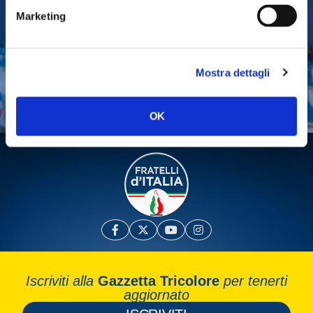
Marketing
Tesserati
Fai una donazione
Mostra dettagli
Leggi la Gazzetta Tricolore
OK
Iscriviti alla
Gazzetta Tricolore
per tenerti
aggiornato