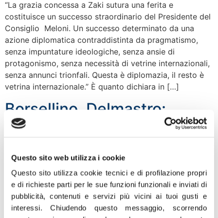
“La grazia concessa a Zaki sutura una ferita e
costituisce un successo straordinario del Presidente del
Consiglio Meloni. Un successo determinato da una
azione diplomatica contraddistinta da pragmatismo,
senza impuntature ideologiche, senza ansie di
protagonismo, senza necessità di vetrine internazionali,
senza annunci trionfali. Questa è diplomazia, il resto è
vetrina internazionale.” È quanto dichiara in […]
Borsellino, Delmastro:
Governo a testa alta,
nessun cedimento con
Questo sito web utilizza i cookie
mafia
Questo sito utilizza cookie tecnici e di profilazione propri
e di richieste parti per le sue funzioni funzionali e inviati di
“L’esempio e la lezione di Paolo Borsellino è più viva che
pubblicità, contenuti e servizi più vicini ai tuoi gusti e
mai. Con la mafia nessun compromesso morale,
interessi.
Chiudendo questo messaggio, scorrendo
nessuna indifferenza, nessuna contiguità, nessuna