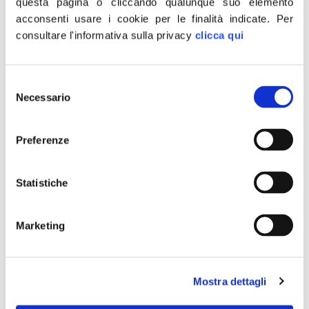
questa pagina o cliccando qualunque suo elemento
complicità. Il Governo Meloni, come primo atto, ha
acconsenti usare i cookie per le finalità indicate.
Per
scongiurato la sostanziale abrogazione dell’ergastolo
consultare l'informativa sulla privacy
clicca qui
ostativo e poi è stato fortemente impegnato a
difendere il carcere duro nei confronti di mafiosi e
terroristi. Nulla […]
Selezione
Caso Cospito, Delmastro:
Necessario
del
consenso
fiducioso insussistenza
Preferenze
elemento oggettivo
Statistiche
Marketing
Mostra dettagli