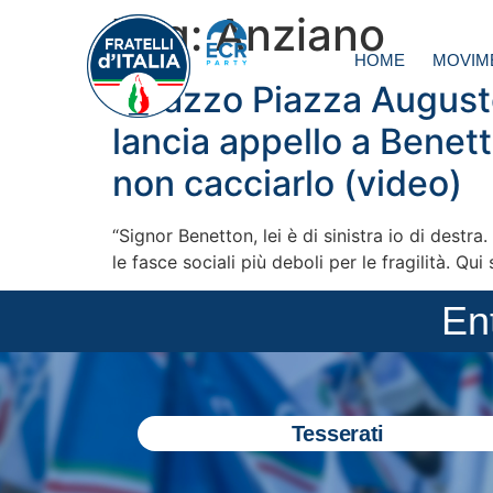
Tag:
Anziano
HOME
MOVIM
Palazzo Piazza Augusto 
lancia appello a Benetto
non cacciarlo (video)
“Signor Benetton, lei è di sinistra io di destra
le fasce sociali più deboli per le fragilità. 
En
Tesserati