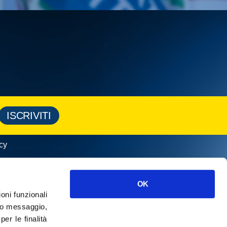
ISCRIVITI
cy
OK
ioni funzionali
o messaggio,
r le finalità