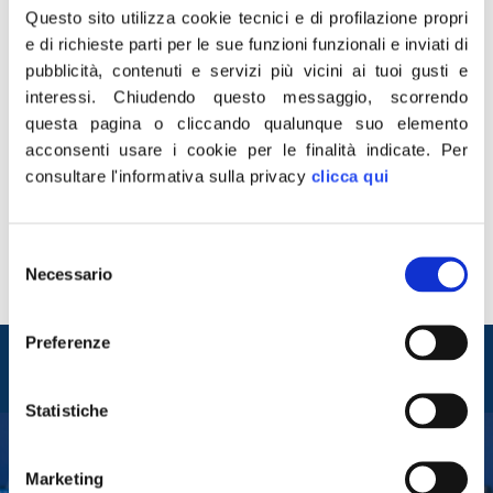
Questo sito utilizza cookie tecnici e di profilazione propri
e di richieste parti per le sue funzioni funzionali e inviati di
pubblicità, contenuti e servizi più vicini ai tuoi gusti e
interessi.
Chiudendo questo messaggio, scorrendo
questa pagina o cliccando qualunque suo elemento
“Fratelli d’Italia non guarda con preoccupazione alla
acconsenti usare i cookie per le finalità indicate.
Per
proposta di federazione di Salvini. È un tentativo che
consultare l'informativa sulla privacy
clicca qui
Lega e Forza Italia fanno per arginare lo strapotere del
centrosinistra all’interno del governo Draghi”. Lo ha
detto intervenendo ad Agorà il capogruppo di Fratelli
Selezione
d’Italia alla Camera, Francesco Lollobrigida. “Non è una
Necessario
del
corsa interna al centrodestra ma un’azione […]
consenso
Preferenze
Entra nel mondo di
Fratelli d'Italia
Statistiche
Marketing
Tesserati