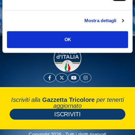
Fai una donazione
Leggi la Gazzetta Tricolore
Mostra dettagli
OK
Iscriviti alla
Gazzetta Tricolore
per tenerti
aggiornato
ISCRIVITI
Copyright 2026 - Tutti i diritti riservati