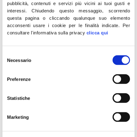
pubblicità, contenuti e servizi più vicini ai tuoi gusti e
interessi.
Chiudendo questo messaggio, scorrendo
questa pagina o cliccando qualunque suo elemento
acconsenti usare i cookie per le finalità indicate.
Per
consultare l'informativa sulla privacy
clicca qui
Selezione
Necessario
del
“La sinistra è permeata da un sentimento: gelosia nei
consenso
confronti del presidente Giorgia Meloni. E come
manifesta questo astio gratuito? Non tanto attaccando
Preferenze
le sue posizioni e scelte politiche, benchè meno
complimentandosi per il successo riconosciuto da tutti i
Statistiche
leader mondiali al G20 che hanno espressamente
chiesto di incontrarla in bilaterali, ma nel modo più […]
Marketing
Lollobrigida a Conte:
attacchi a Meloni