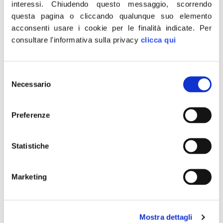
interessi.
Chiudendo questo messaggio, scorrendo
Francia saremmo già
questa pagina o cliccando qualunque suo elemento
intervenuti in Libia
acconsenti usare i cookie per le finalità indicate.
Per
consultare l'informativa sulla privacy
clicca qui
Selezione
Necessario
del
consenso
Preferenze
Statistiche
Marketing
Un gruppo di uomini, un francese, tre statunitensi e un
britannico con il loro coraggio hanno impedito una
Mostra dettagli