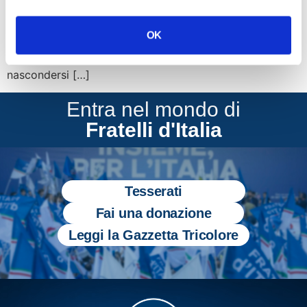
nuova strage in Francia, fermando su un treno, a mani
nude, un terrorista armato fino ai denti. C’è una grande
OK
simbologia in questo episodio: se l’Occidente affronta
con coraggio il terrorismo islamico, a viso aperto, senza
nascondersi […]
Entra nel mondo di
Fratelli d'Italia
Tesserati
Fai una donazione
Leggi la Gazzetta Tricolore