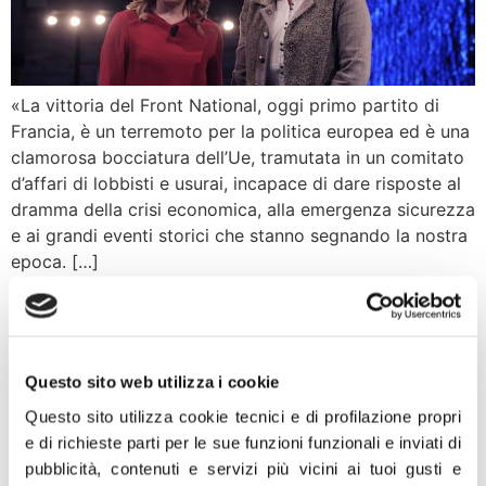
«La vittoria del Front National, oggi primo partito di
Francia, è un terremoto per la politica europea ed è una
clamorosa bocciatura dell’Ue, tramutata in un comitato
d’affari di lobbisti e usurai, incapace di dare risposte al
dramma della crisi economica, alla emergenza sicurezza
e ai grandi eventi storici che stanno segnando la nostra
epoca. […]
Attentato Francia, Meloni:
Se i governi occidentali
fossero degni degli uomini
Questo sito web utilizza i cookie
Questo sito utilizza cookie tecnici e di profilazione propri
che hanno bloccato il
e di richieste parti per le sue funzioni funzionali e inviati di
terrorista sul treno in
pubblicità, contenuti e servizi più vicini ai tuoi gusti e