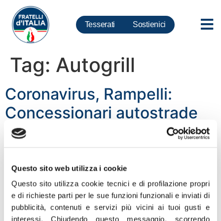
Tesserati
Sostienici
Tag:
Autogrill
Coronavirus, Rampelli:
Concessionari autostrade
dai profitti multimiliardari
chiedono azzeramento dei
canoni. Sogno o son desto?
Questo sito web utilizza i cookie
Questo sito utilizza cookie tecnici e di profilazione propri
“Una pagina intera a pagamento sul Corriere della Sera
e di richieste parti per le sue funzioni funzionali e inviati di
per chiedere al presidente del Consiglio Conte, ai
pubblicità, contenuti e servizi più vicini ai tuoi gusti e
ministri Gualtieri, Patuanelli e De Micheli l’azzeramento
interessi.
Chiudendo questo messaggio, scorrendo