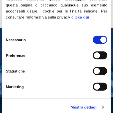
di tutti i canoni fissi, variabili e costi accessori e nella
questa pagina o cliccando qualunque suo elemento
fase post Covid, un contributo alle spese di gestione
acconsenti usare i cookie per le finalità indicate.
Per
delle aree in concessione, dilazione dei termini di
consultare l'informativa sulla privacy
clicca qui
pagamento e proroga […]
Entra nel mondo di
Selezione
Necessario
Fratelli d'Italia
del
consenso
Preferenze
Tesserati
Statistiche
Fai una donazione
Leggi la Gazzetta Tricolore
Marketing
Mostra dettagli