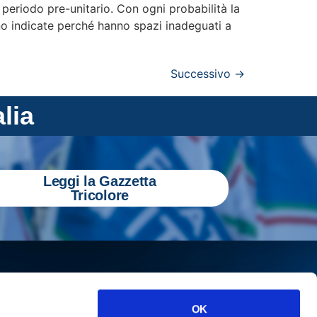
 periodo pre-unitario. Con ogni probabilità la
no indicate perché hanno spazi inadeguati a
Successivo
→
alia
Leggi la Gazzetta
Tricolore
OK