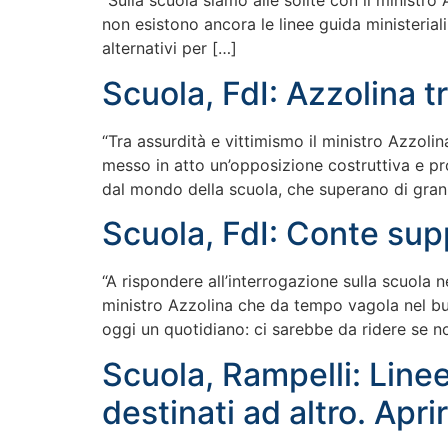
“Sulla scuola siamo alle solite con il ministro 
non esistono ancora le linee guida ministerial
alternativi per […]
Scuola, FdI: Azzolina t
“Tra assurdità e vittimismo il ministro Azzoli
messo in atto un’opposizione costruttiva e pr
dal mondo della scuola, che superano di gran l
Scuola, FdI: Conte sup
“A rispondere all’interrogazione sulla scuola 
ministro Azzolina che da tempo vagola nel buio
oggi un quotidiano: ci sarebbe da ridere se n
Scuola, Rampelli: Linee
destinati ad altro. Apri