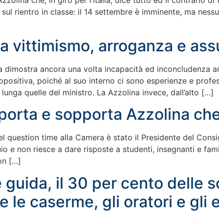
Azzolina che, in giro per l’Italia, dice tutto ed il contrario 
i sul rientro in classe: il 14 settembre è imminente, ma nes
ra vittimismo, arroganza e ass
na dimostra ancora una volta incapacità ed inconcludenza amm
opositiva, poiché al suo interno ci sono esperienze e profes
unga quelle del ministro. La Azzolina invece, dall’alto […]
porta e sopporta Azzolina che
nel question time alla Camera è stato il Presidente del Cons
 e non riesce a dare risposte a studenti, insegnanti e fami
on […]
 guida, il 30 per cento delle s
re le caserme, gli oratori e gli 