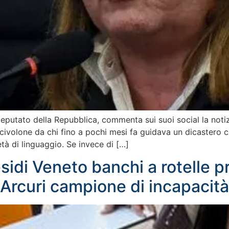
deputato della Repubblica, commenta sui suoi social la notizi
 scivolone da chi fino a pochi mesi fa guidava un dicastero 
tà di linguaggio. Se invece di […]
sidi Veneto banchi a rotelle 
Arcuri campione di incapacità