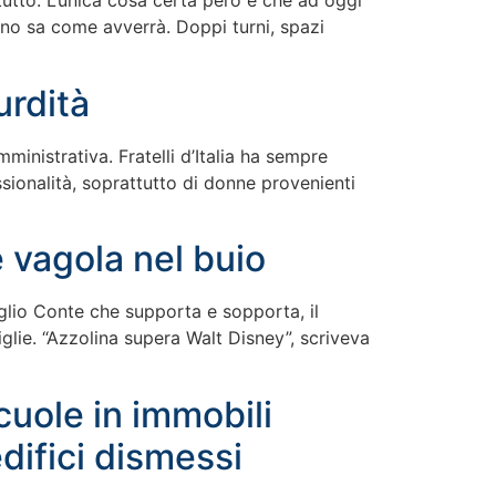
di tutto. L’unica cosa certa però è che ad oggi
suno sa come avverrà. Doppi turni, spazi
urdità
inistrativa. Fratelli d’Italia ha sempre
sionalità, soprattutto di donne provenienti
 vagola nel buio
iglio Conte che supporta e sopporta, il
glie. “Azzolina supera Walt Disney”, scriveva
cuole in immobili
edifici dismessi