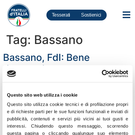
Tesserati
Sostienici
Tag:
Bassano
Bassano, FdI: Bene
riconoscimento ponte come
monumento nazionale
Quest’opera ci ricorda le gesta eroiche degli alpini
Questo sito web utilizza i cookie
“Abbiamo votato con convinzione la legge che
Questo sito utilizza cookie tecnici e di profilazione propri
riconosce il Ponte di Bassano quale Monumento
e di richieste parti per le sue funzioni funzionali e inviati di
Nazionale, con una storia antica e prestigiosa risalente
pubblicità, contenuti e servizi più vicini ai tuoi gusti e
al 1209 e progettato nel 1569 dal Palladio.
interessi.
Chiudendo questo messaggio, scorrendo
Quest’opera ci fa pensare subito ai nostri alpini che lo
questa pagina o cliccando qualunque suo elemento