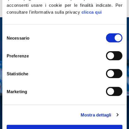
attraversavano per raggiungere le zone dell’altipiano
acconsenti usare i cookie per le finalità indicate.
Per
dove avvennero aspri combattimenti, ci […]
consultare l'informativa sulla privacy
clicca qui
Entra nel mondo di
Fratelli d'Italia
Selezione
Necessario
del
consenso
Preferenze
Tesserati
Fai una donazione
Statistiche
Leggi la Gazzetta Tricolore
Marketing
Mostra dettagli