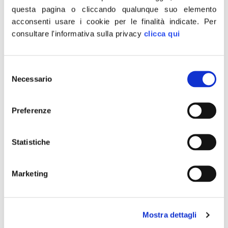
Fdi (video)
questa pagina o cliccando qualunque suo elemento
acconsenti usare i cookie per le finalità indicate.
Per
consultare l'informativa sulla privacy
clicca qui
Selezione
Necessario
del
consenso
Preferenze
Statistiche
Marketing
“Siamo soddisfatti dell’istituzione di un ministero del
Turismo, una storica battaglia di Fratelli d’Italia.
Avremmo preferito che la sua costituzione avvenisse
Mostra dettagli
con riforma costituzionale così da incidere anche sulle