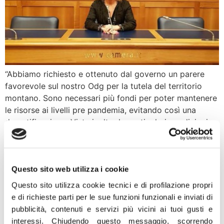
“Abbiamo richiesto e ottenuto dal governo un parere
favorevole sul nostro Odg per la tutela del territorio
montano. Sono necessari più fondi per poter mantenere
le risorse ai livelli pre pandemia, evitando così una
desertificazione. Viste inoltre le particolari condizioni
climatiche che interessano i territori montani chiediamo
tempistiche diverse per la realizzazione delle opere del
[…]
Questo sito web utilizza i cookie
Decreto Ministeri, Zucconi:
Questo sito utilizza cookie tecnici e di profilazione propri
bene istituzione ministero
e di richieste parti per le sue funzioni funzionali e inviati di
pubblicità, contenuti e servizi più vicini ai tuoi gusti e
turismo, storica battaglia di
interessi.
Chiudendo questo messaggio, scorrendo