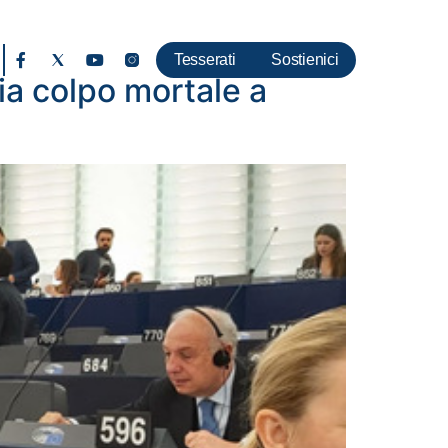
Tesserati
Sostienici
ia colpo mortale a