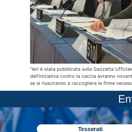
“Ieri è stata pubblicata sulla Gazzetta Ufficia
dell’iniziativa contro la caccia avranno novan
se si riusciranno a raccogliere le firme neces
En
Tesserati