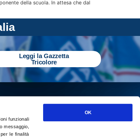
onente della scuola. In attesa che dal
alia
Leggi la Gazzetta
Tricolore
OK
ioni funzionali
o messaggio,
r le finalità