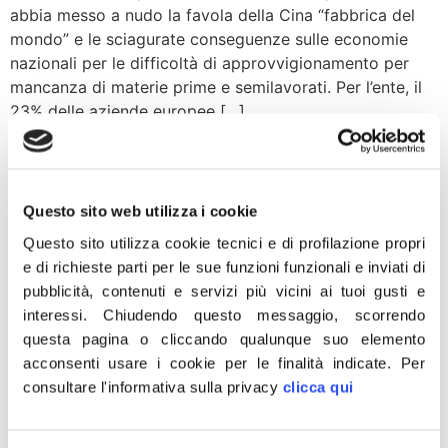
abbia messo a nudo la favola della Cina “fabbrica del
mondo” e le sciagurate conseguenze sulle economie
nazionali per le difficoltà di approvvigionamento per
mancanza di materie prime e semilavorati. Per l’ente, il
23% delle aziende europee […]
Cina. Da IRI e Comitato
Atlantico italiano
Questo sito web utilizza i cookie
apprezzamento per
Questo sito utilizza cookie tecnici e di profilazione propri
posizioni Meloni. Alleanza
e di richieste parti per le sue funzioni funzionali e inviati di
pubblicità, contenuti e servizi più vicini ai tuoi gusti e
democrazie occidentali
interessi.
Chiudendo questo messaggio, scorrendo
contro egemonia cinese
questa pagina o cliccando qualunque suo elemento
acconsenti usare i cookie per le finalità indicate.
Per
consultare l'informativa sulla privacy
clicca qui
“Esprimiamo un apprezzamento unanime per l’appello
rivolto dall’onorevole Giorgia Meloni, presidente di FdI e
di ECR, al presidente del Consiglio Draghi di