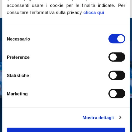
Merito della sua leader Giorgia Meloni e merito della
acconsenti usare i cookie per le finalità indicate.
Per
classe dirigente romana che […]
consultare l'informativa sulla privacy
clicca qui
Entra nel mondo di
Fratelli d'Italia
Selezione
Necessario
del
consenso
Preferenze
Tesserati
Fai una donazione
Statistiche
Leggi la Gazzetta Tricolore
Marketing
Mostra dettagli