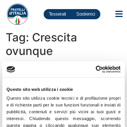
Tesserati
Sostienici
Tag:
Crescita
ovunque
Amministrative, Rampelli:
Fdi cresce a Roma più che
ovunque
Questo sito web utilizza i cookie
Questo sito utilizza cookie tecnici e di profilazione propri
“Roma è la casa natale di Fratelli d’Italia, la città nella
e di richieste parti per le sue funzioni funzionali e inviati di
quale il nostro movimento ha mosso i primi passi e ha
pubblicità, contenuti e servizi più vicini ai tuoi gusti e
iniziato a correre. E non a caso, Fratelli d’Italia è
interessi.
Chiudendo questo messaggio, scorrendo
cresciuto a Roma più che in qualsiasi altra grande città.
questa pagina o cliccando qualunque suo elemento