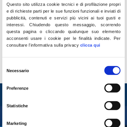
Questo sito utilizza cookie tecnici e di profilazione propri
e di richieste parti per le sue funzioni funzionali e inviati di
pubblicità, contenuti e servizi più vicini ai tuoi gusti e
interessi.
Chiudendo questo messaggio, scorrendo
questa pagina o cliccando qualunque suo elemento
Non bastavano la pandemia, il conflitto ucraino, la crisi
acconsenti usare i cookie per le finalità indicate.
Per
energetica, l’inflazione record. L’Agenzia delle Entrate ha
consultare l'informativa sulla privacy
clicca qui
iniziato a notificare ad oltre mezzo milione di italiani gli
avvisi di pagamento a causa della mancata proroga dei
debiti con lo Stato. Una proroga che Fratelli d’Italia ha
Selezione
avanzato fin da subito al governo per dare respiro ai
Necessario
del
[…]
consenso
Preferenze
Entra nel mondo di
Fratelli d'Italia
Statistiche
Marketing
Tesserati