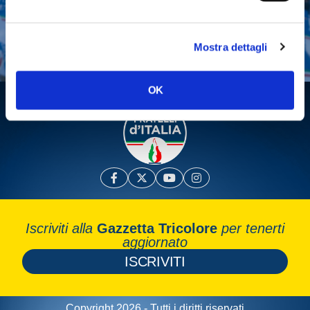
Fai una donazione
Leggi la Gazzetta Tricolore
Mostra dettagli
OK
Iscriviti alla
Gazzetta Tricolore
per tenerti
aggiornato
ISCRIVITI
Copyright 2026 - Tutti i diritti riservati