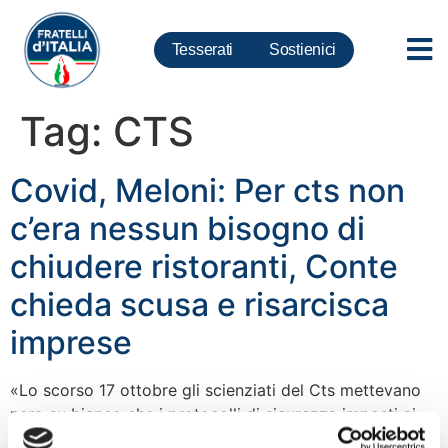
Tesserati
Sostienici
Tag:
CTS
Covid, Meloni: Per cts non
c’era nessun bisogno di
chiudere ristoranti, Conte
chieda scusa e risarcisca
imprese
«Lo scorso 17 ottobre gli scienziati del Cts mettevano
nero su bianco che i protocolli di sicurezza imposti ai
ristoranti erano efficaci, quindi non c’era alcun bisogno