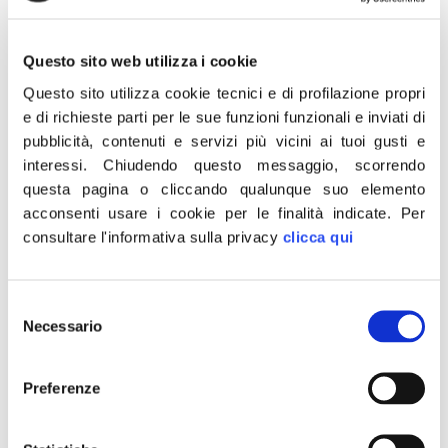
di chiuderli. È stato il Governo a scegliere di inasprire le
misure, dando un’altra pesantissima mazzata ad un
settore fondamentale dell’economia italiana. Conte e i
Questo sito web utilizza i cookie
suoi sodali dimostrano […]
Questo sito utilizza cookie tecnici e di profilazione propri
e di richieste parti per le sue funzioni funzionali e inviati di
CTS, Fidanza: Governo
pubblicità, contenuti e servizi più vicini ai tuoi gusti e
desecreti verbali su zona
interessi.
Chiudendo questo messaggio, scorrendo
questa pagina o cliccando qualunque suo elemento
rossa bergamasca
acconsenti usare i cookie per le finalità indicate.
Per
consultare l'informativa sulla privacy
clicca qui
“La desecretazione dei verbali del Comitato Tecnico-
Scientifico è un passaggio tardivo e doveroso, a
maggior ragione ora che il Governo ha prorogato lo
Selezione
stato di emergenza senza particolari evidenze
Necessario
del
scientifiche”. È quanto dichiara in una nota il
consenso
Capodelegazione di Fratelli d’Italia al Parlamento
Preferenze
Europeo, Carlo Fidanza. “Ma tutto questo non basta: è
tempo di chiarire […]