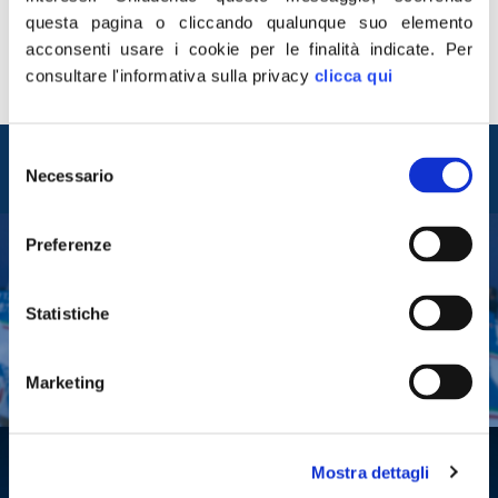
onore alla memoria di un grande italiano che ha segnato
questa pagina o cliccando qualunque suo elemento
la storia nazionale. Il nostro ringraziamento va al
acconsenti usare i cookie per le finalità indicate.
Per
sindaco di Trieste Roberto Dipiazza e a tutta la giunta,
consultare l'informativa sulla privacy
clicca qui
ai quali va riconosciuto il merito […]
Entra nel mondo di
Selezione
Necessario
Fratelli d'Italia
del
consenso
Preferenze
Tesserati
Statistiche
Fai una donazione
Leggi la Gazzetta Tricolore
Marketing
Mostra dettagli