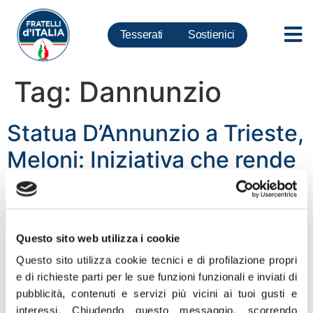
Tesserati
Sostienici
Tag:
Dannunzio
Statua D’Annunzio a Trieste,
Meloni: Iniziativa che rende
onore a grande italiano,
grazie a sindaco Dipiazza e
giunta
Questo sito web utilizza i cookie
Questo sito utilizza cookie tecnici e di profilazione propri
«L’inaugurazione a Trieste di una statua dedicata a
e di richieste parti per le sue funzioni funzionali e inviati di
Gabriele D’Annunzio nel centenario dell’impresa di Fiume
pubblicità, contenuti e servizi più vicini ai tuoi gusti e
è un’iniziativa estremamente importante perché rende
interessi.
Chiudendo questo messaggio, scorrendo