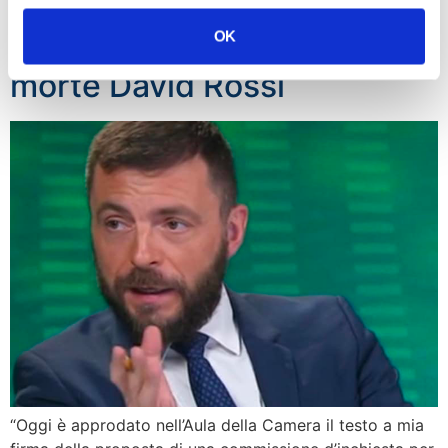
trasversale a mia proposta
OK
commissione inchiesta su
morte David Rossi
“Oggi è approdato nell’Aula della Camera il testo a mia