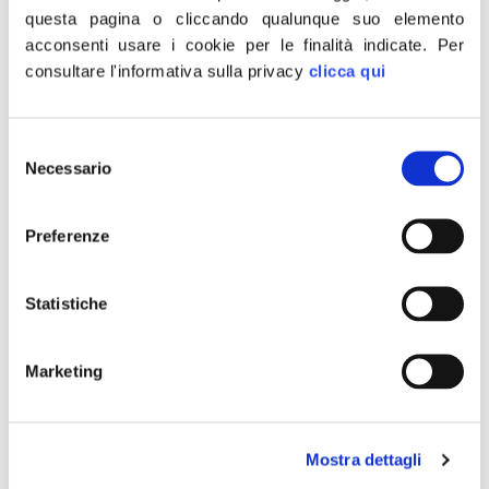
questa pagina o cliccando qualunque suo elemento
acconsenti usare i cookie per le finalità indicate.
Per
consultare l'informativa sulla privacy
clicca qui
Selezione
Necessario
del
consenso
Preferenze
“David Rossi, Giulio Regeni, Marco Pantani, Chico Forti,
Giovanni Falcone e Paolo Borsellino: queste sono le
verità che il Parlamento deve andare a ricercare. La
Statistiche
verità su David Rossi non solo è stata violata con falsità
ma è stata oltraggiata dal silenzio di alcuni. Il nostro
Marketing
sostegno traversale è la migliore risposta per chi crede
[…]
MPS, Rizzetto: sostegno
Mostra dettagli