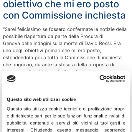
obiettivo che mi ero posto
con Commissione inchiesta
“Sarei felicissimo se fossero confermate le notizie della
possibile riapertura da parte della Procura di
Genova delle indagini sulla morte di David Rossi. Era
uno degli obiettivi primari che mi ero posto,
estendendolo poi a tutta la Commissione di inchiesta
che ringrazio, durante la stesura della proposta di
istituzione. Sarebbe una bella notizia che, in parte,
ripaga l’ampio lavoro […]
MPS, RIZZETTO: verità su
Questo sito web utilizza i cookie
Rossi violata da falsità e
Questo sito utilizza cookie tecnici e di profilazione propri
oltraggiata da silenzio
e di richieste parti per le sue funzioni funzionali e inviati di
pubblicità, contenuti e servizi più vicini ai tuoi gusti e
interessi.
Chiudendo questo messaggio, scorrendo