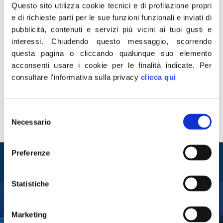
Questo sito utilizza cookie tecnici e di profilazione propri
e di richieste parti per le sue funzioni funzionali e inviati di
pubblicità, contenuti e servizi più vicini ai tuoi gusti e
interessi.
Chiudendo questo messaggio, scorrendo
questa pagina o cliccando qualunque suo elemento
“La grande comunità di Fratelli d’Italia esprime profondo
acconsenti usare i cookie per le finalità indicate.
Per
cordoglio per la scomparsa del Senatore Mariano
consultare l'informativa sulla privacy
clicca qui
Delogu, grande uomo della destra italiana e uno dei
migliori Sindaci che Cagliari abbia mai avuto. Grazie alla
sua adesione al gruppo nascente di FdI in Senato nella
Selezione
scorsa legislatura, abbiamo gettato le basi per la
Necessario
del
nascita di Fratelli d’Italia […]
consenso
Entra nel mondo di
Preferenze
Fratelli d'Italia
Statistiche
Tesserati
Marketing