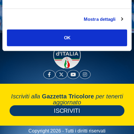
Fai una donazione
Leggi la Gazzetta Tricolore
Mostra dettagli
OK
Iscriviti alla
Gazzetta Tricolore
per tenerti
aggiornato
ISCRIVITI
Copyright 2026 - Tutti i diritti riservati