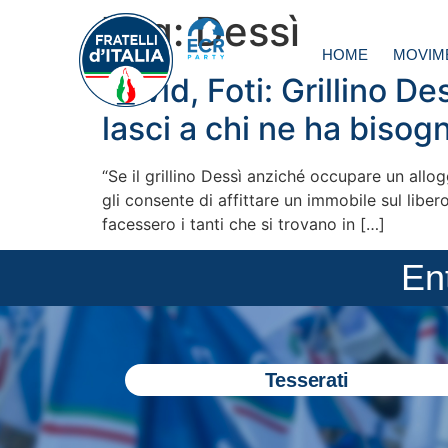
Tag:
Dessì
HOME
MOVIM
Covid, Foti: Grillino D
lasci a chi ne ha bisog
“Se il grillino Dessì anziché occupare un allog
gli consente di affittare un immobile sul liber
facessero i tanti che si trovano in […]
En
Tesserati