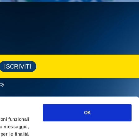
ISCRIVITI
cy
OK
ioni funzionali
o messaggio,
r le finalità