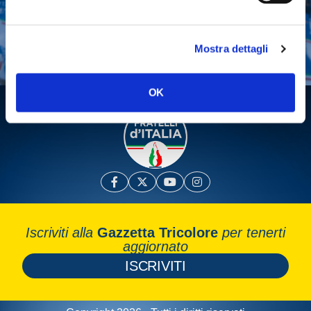
Fai una donazione
Leggi la Gazzetta Tricolore
Mostra dettagli
OK
Iscriviti alla
Gazzetta Tricolore
per tenerti
aggiornato
ISCRIVITI