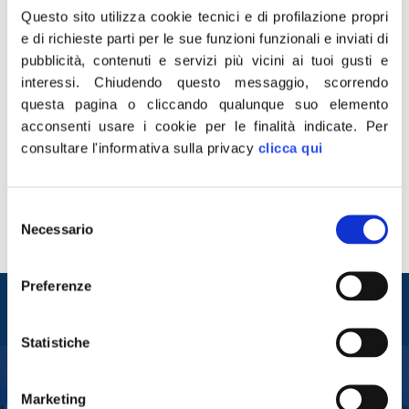
Questo sito utilizza cookie tecnici e di profilazione propri
e di richieste parti per le sue funzioni funzionali e inviati di
pubblicità, contenuti e servizi più vicini ai tuoi gusti e
interessi.
Chiudendo questo messaggio, scorrendo
questa pagina o cliccando qualunque suo elemento
“Basta con questo Reddito di cittadinanza che è stato
acconsenti usare i cookie per le finalità indicate.
Per
devastante per la nostra economia, non ha fatto
consultare l'informativa sulla privacy
clicca qui
crescere l’occupazione ed è stato un disincentivo al
lavoro. È assurdo che nei Comuni, un quinto dei
percettori del RDC dica no alle proposte per progetti
Selezione
utili alla collettività. Incredibile leggere ogni giorno
Necessario
del
truffe di ogni tipo, mentre […]
consenso
Preferenze
Entra nel mondo di
Fratelli d'Italia
Statistiche
Marketing
Tesserati