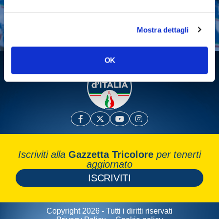
Fai una donazione
Leggi la Gazzetta Tricolore
Mostra dettagli
OK
Iscriviti alla
Gazzetta Tricolore
per tenerti
aggiornato
ISCRIVITI
Copyright 2026 - Tutti i diritti riservati