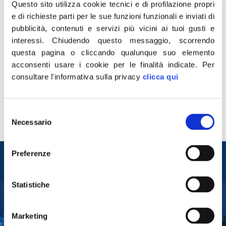
Questo sito utilizza cookie tecnici e di profilazione propri
e di richieste parti per le sue funzioni funzionali e inviati di
pubblicità, contenuti e servizi più vicini ai tuoi gusti e
interessi.
Chiudendo questo messaggio, scorrendo
questa pagina o cliccando qualunque suo elemento
acconsenti usare i cookie per le finalità indicate.
Per
“…E prima di partire per Gorizia ho incontrato il sindaco
consultare l'informativa sulla privacy
clicca qui
di Trieste, Roberto Dipiazza che mi ha raccontato dei
tanti progetti su cui sta lavorando per la sua città: il più
significativo è quello sul riutilizzo del Porto Antico”. E’
Selezione
quanto ha scritto su Facebook il presidente di Fratelli
Necessario
del
d’Italia, Giorgia Meloni, pubblicando un selfie […]
consenso
Entra nel mondo di
Preferenze
Fratelli d'Italia
Statistiche
Tesserati
Marketing