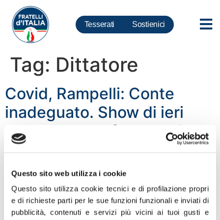
Tesserati
Sostienici
Tag:
Dittatore
Covid, Rampelli: Conte
inadeguato. Show di ieri
preparato per fare strada a
un tecnocrate a Palazzo
Chigi
Questo sito web utilizza i cookie
Questo sito utilizza cookie tecnici e di profilazione propri
“Con la conferenza stampa di ieri sera Giuseppe Conte
e di richieste parti per le sue funzioni funzionali e inviati di
ha dimostrato di non essere adeguato al ruolo che
pubblicità, contenuti e servizi più vicini ai tuoi gusti e
ricopre. Questo il giudizio oggettivo che accomuna tutti