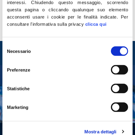
interessi.
Chiudendo questo messaggio, scorrendo
gli osservatori intellettualmente più onesti, perfino
questa pagina o cliccando qualunque suo elemento
parlamentari grillini o di sinistra. Usare un’emergenza
acconsenti usare i cookie per le finalità indicate.
Per
sanitaria drammatica, i 20mila morti e i 150mila
consultare l'informativa sulla privacy
clicca qui
contagiati, per parlare agli italiani contemporaneamente
da diverse […]
Selezione
Entra nel mondo di
Necessario
del
Fratelli d'Italia
consenso
Preferenze
Tesserati
Statistiche
Fai una donazione
Leggi la Gazzetta Tricolore
Marketing
Mostra dettagli