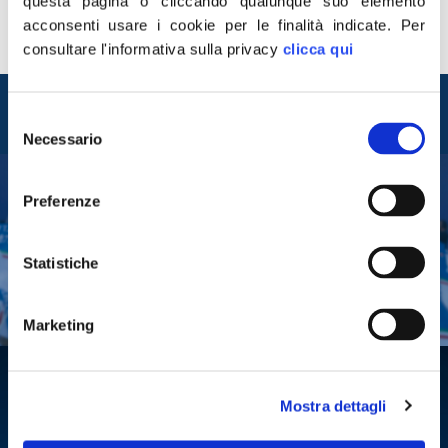
Una vittoria anche di Fratelli d’Italia, che ha denunciato
questa pagina o cliccando qualunque suo elemento
subito la follia di una norma insensata che avrebbe
acconsenti usare i cookie per le finalità indicate.
Per
avuto un impatto devastante sul […]
consultare l'informativa sulla privacy
clicca qui
Entra nel mondo di
Selezione
Fratelli d'Italia
Necessario
del
consenso
Preferenze
Tesserati
Fai una donazione
Statistiche
Leggi la Gazzetta Tricolore
Marketing
Mostra dettagli