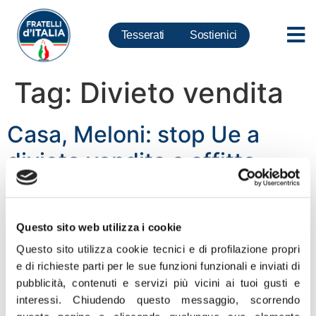
Tesserati
Sostienici
Tag:
Divieto vendita
Casa, Meloni: stop Ue a
divieto vendita o affitto
immobile no green è vittoria
Fdi, continueremo a vigilare
Questo sito web utilizza i cookie
«Il vicepresidente della Commissione Ue Timmermans
Questo sito utilizza cookie tecnici e di profilazione propri
fa sapere in conferenza stampa che nella proposta di
e di richieste parti per le sue funzioni funzionali e inviati di
direttiva europea sull’efficienza energetica non ci sarà il
pubblicità, contenuti e servizi più vicini ai tuoi gusti e
divieto di vendita o affitto degli immobili non ‘green’.
interessi.
Chiudendo questo messaggio, scorrendo