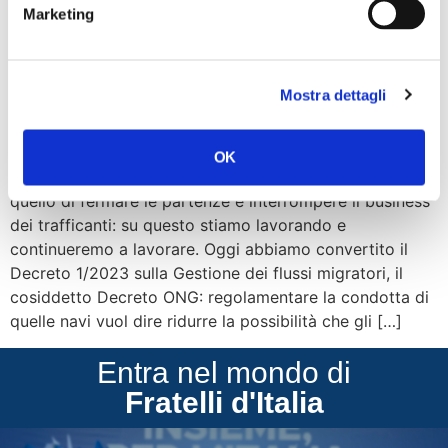
all’interno del sistema del click day. Diamo […]
Marketing
Dl flussi, Barcaiuolo: col sì
del Senato stop alle Ong
Mostra dettagli
che speculano sui migranti
OK
“L’obiettivo primario, per Fratelli d’Italia, è da sempre
quello di fermare le partenze e interrompere il business
dei trafficanti: su questo stiamo lavorando e
continueremo a lavorare. Oggi abbiamo convertito il
Decreto 1/2023 sulla Gestione dei flussi migratori, il
cosiddetto Decreto ONG: regolamentare la condotta di
quelle navi vuol dire ridurre la possibilità che gli […]
Entra nel mondo di
Fratelli d'Italia