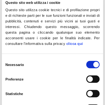
Questo sito web utilizza i cookie
Questo sito utilizza cookie tecnici e di profilazione propri
e di richieste parti per le sue funzioni funzionali e inviati di
pubblicità, contenuti e servizi più vicini ai tuoi gusti e
interessi.
Chiudendo questo messaggio, scorrendo
questa pagina o cliccando qualunque suo elemento
acconsenti usare i cookie per le finalità indicate.
Per
consultare l'informativa sulla privacy
clicca qui
Selezione
Necessario
del
consenso
“Orgogliosa di aver portato a termine il lavoro di
relatore del provvedimento decreto flussi e paesi sicuri.
Preferenze
Un grande lavoro con cui abbiamo regolamentato e
disciplinato i flussi regolari, necessità che si è
Statistiche
manifestata dopo che il nostro presidente del consiglio
Meloni aveva denunciato le infiltrazioni della criminalità