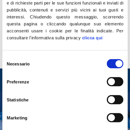
e di richieste parti per le sue funzioni funzionali e inviati di
pubblicità, contenuti e servizi più vicini ai tuoi gusti e
«Dopo i primi 500mila euro destinati all’Ospedale di
interessi.
Chiudendo questo messaggio, scorrendo
Bergamo, ringrazio la Fondazione Alleanza Nazionale e
questa pagina o cliccando qualunque suo elemento
il Secolo d’Italia per aver accolto il mio appello
acconsenti usare i cookie per le finalità indicate.
Per
destinando 250mila della raccolta fondi a cui Fratelli
consultare l'informativa sulla privacy
clicca qui
d’Italia ha aderito attivamente, all’acquisto di
strumentazioni per prevenire il contagio dei nostri
uomini e donne in divisa impiegati in questa
Selezione
emergenza. Un […]
Necessario
del
consenso
Entra nel mondo di
Preferenze
Fratelli d'Italia
Statistiche
Tesserati
Marketing
Fai una donazione
Leggi la Gazzetta Tricolore