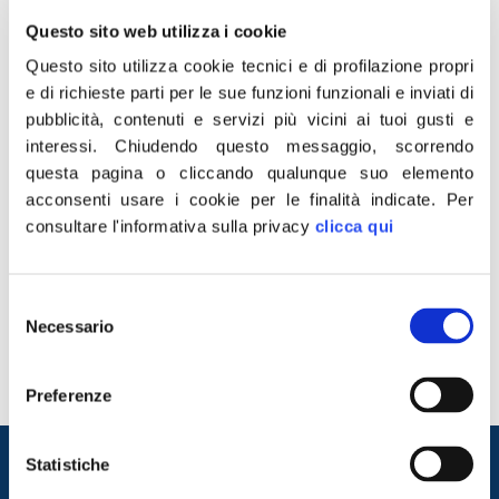
Questo sito web utilizza i cookie
Questo sito utilizza cookie tecnici e di profilazione propri
e di richieste parti per le sue funzioni funzionali e inviati di
pubblicità, contenuti e servizi più vicini ai tuoi gusti e
interessi.
Chiudendo questo messaggio, scorrendo
questa pagina o cliccando qualunque suo elemento
acconsenti usare i cookie per le finalità indicate.
Per
consultare l'informativa sulla privacy
clicca qui
“Grillo mi fa schifo! Qui la politica non c’entra. Fa schifo
come persona e come uomo. Mentre con la bava alla
bocca urla ed invoca la presunzione di innocenza e
Selezione
maledice i processi mediatici, ed insulta volgarmente la
Necessario
del
presunta vittima di violenza sessuale, mettendola alla
consenso
gogna. E inoltre sfrutta la sua popolarità e quella delle
[…]
Preferenze
Entra nel mondo di
Statistiche
Fratelli d'Italia