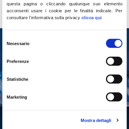
maggioranza quando, la scorsa estate, spalancò le
questa pagina o cliccando qualunque suo elemento
frontiere agli italiani e agli stranieri provenienti dalle
acconsenti usare i cookie per le finalità indicate.
Per
altre Nazioni favorendo, contemporaneamente, anche
consultare l'informativa sulla privacy
clicca qui
l’accoglienza indiscriminata di migliaia […]
Entra nel mondo di
Selezione
Fratelli d'Italia
Necessario
del
consenso
Preferenze
Tesserati
Fai una donazione
Statistiche
Leggi la Gazzetta Tricolore
Marketing
Mostra dettagli