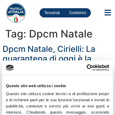
Tesserati
Sostienici
Tag:
Dpcm Natale
Dpcm Natale, Cirielli: La
quarantena di oggi è la
prova del grave errore
commesso in estate
Questo sito web utilizza i cookie
“La quarantena che il Governo Pd-M5S intende disporre,
Questo sito utilizza cookie tecnici e di profilazione propri
con il nuovo Dpcm, per chi tornerà dall’estero in
e di richieste parti per le sue funzioni funzionali e inviati di
occasione delle festività natalizie, è la palese
pubblicità, contenuti e servizi più vicini ai tuoi gusti e
confessione del grave errore commesso dalla stessa
interessi.
Chiudendo questo messaggio, scorrendo