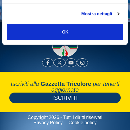
Leggi la Gazzetta Tricolore
Mostra dettagli
OK
Iscriviti alla
Gazzetta Tricolore
per tenerti
aggiornato
ISCRIVITI
Copyright 2026 - Tutti i diritti riservati
Privacy Policy
Cookie policy