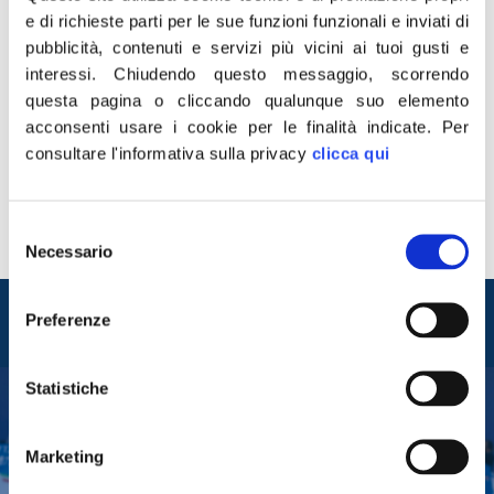
e di richieste parti per le sue funzioni funzionali e inviati di
pubblicità, contenuti e servizi più vicini ai tuoi gusti e
interessi.
Chiudendo questo messaggio, scorrendo
“Oggi Edenlandia muore per la terza volta: dopo il
questa pagina o cliccando qualunque suo elemento
fallimento e la chiusura, dopo la cassa integrazione,
acconsenti usare i cookie per le finalità indicate.
Per
oggi è arrivato il licenziamento di tutti i lavoratori dello
consultare l'informativa sulla privacy
clicca qui
storico parco dei divertimenti napoletano. Comune di
Napoli, Mostra d’Oltremare ed in primo luogo il Sindaco
De Magistris hanno enormi responsabilità, vista
Selezione
l’incompetenza con la quale è stata […]
Necessario
del
consenso
Entra nel mondo di
Preferenze
Fratelli d'Italia
Statistiche
Tesserati
Marketing
Fai una donazione