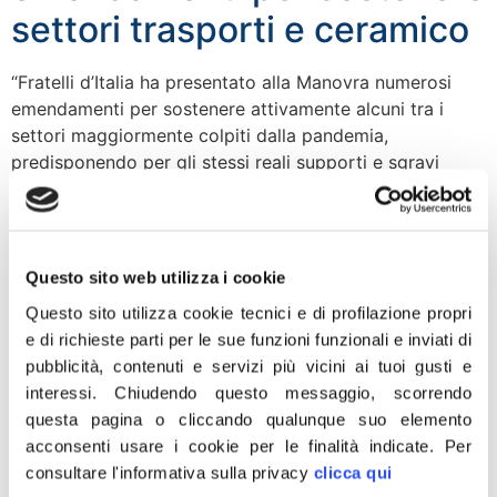
settori trasporti e ceramico
“Fratelli d’Italia ha presentato alla Manovra numerosi
emendamenti per sostenere attivamente alcuni tra i
settori maggiormente colpiti dalla pandemia,
predisponendo per gli stessi reali supporti e sgravi
economici da parte dello Stato. In commissione
Trasporti, abbiamo proposto con il collega Silvestroni
rimborsi, crediti d’imposta e incremento delle risorse
per le imprese e gli operatori che […]
Questo sito web utilizza i cookie
Manovra, Lollobrigida:
Questo sito utilizza cookie tecnici e di profilazione propri
e di richieste parti per le sue funzioni funzionali e inviati di
migliaia emendamenti
pubblicità, contenuti e servizi più vicini ai tuoi gusti e
maggioranza dimostrano
interessi.
Chiudendo questo messaggio, scorrendo
questa pagina o cliccando qualunque suo elemento
inadeguatezza
acconsenti usare i cookie per le finalità indicate.
Per
consultare l'informativa sulla privacy
clicca qui