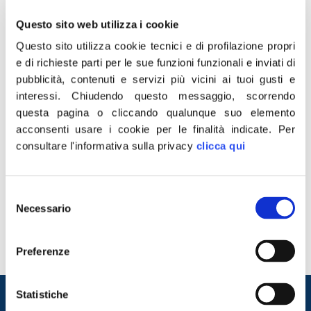
Questo sito web utilizza i cookie
Questo sito utilizza cookie tecnici e di profilazione propri
e di richieste parti per le sue funzioni funzionali e inviati di
pubblicità, contenuti e servizi più vicini ai tuoi gusti e
interessi.
Chiudendo questo messaggio, scorrendo
questa pagina o cliccando qualunque suo elemento
acconsenti usare i cookie per le finalità indicate.
Per
consultare l'informativa sulla privacy
clicca qui
“I parchi fotovoltaici, che sviluppano altra dipendenza
perché le materie prime non arrivano dall’Italia o
dall’Europa ma dalla Cina, sono elementi di disturbo
Selezione
rispetto al paesaggio che è tutelato dall’articolo 9 della
Necessario
del
Costituzione. Per noi il paesaggio è una ricchezza non
consenso
un fatto soltanto estetico, ed è un fattore di sviluppo
Preferenze
con cui facciamo economia. […]
Entra nel mondo di
Statistiche