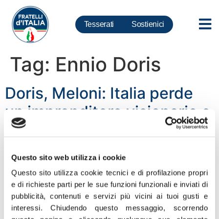
Tesserati
Sostienici
Tag:
Ennio Doris
Doris, Meloni: Italia perde
un imprenditore visionario e
innovatore. Alla famiglia il
nostro abbraccio
Questo sito web utilizza i cookie
“Cordoglio per la scomparsa di Ennio Doris, fondatore
Questo sito utilizza cookie tecnici e di profilazione propri
di Banca Mediolanum. L’Italia perde un imprenditore
e di richieste parti per le sue funzioni funzionali e inviati di
visionario e un grande innovatore, tra i protagonisti
pubblicità, contenuti e servizi più vicini ai tuoi gusti e
dell’economia e della finanza degli ultimi anni. Alla sua
interessi.
Chiudendo questo messaggio, scorrendo