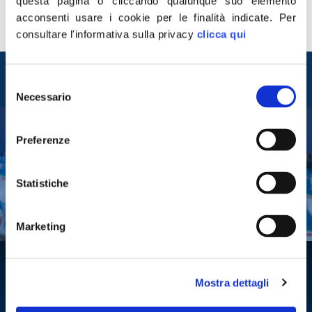
famiglia e ai suoi cari il nostro abbraccio e la nostra
questa pagina o cliccando qualunque suo elemento
vicinanza”. Lo dichiara il presidente di Fratelli d’Italia
acconsenti usare i cookie per le finalità indicate.
Per
Giorgia Meloni.
consultare l'informativa sulla privacy
clicca qui
Entra nel mondo di
Selezione
Fratelli d'Italia
Necessario
del
consenso
Preferenze
Tesserati
Fai una donazione
Statistiche
Leggi la Gazzetta Tricolore
Marketing
Mostra dettagli