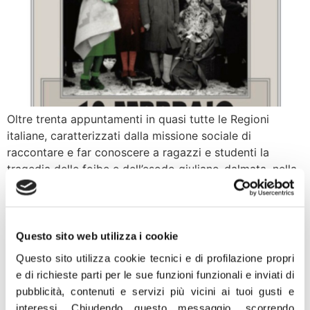
Oltre trenta appuntamenti in quasi tutte le Regioni
italiane, caratterizzati dalla missione sociale di
raccontare e far conoscere a ragazzi e studenti la
tragedia delle foibe e dell’esodo giuliano-dalmata, nella
consapevolezza che solo la conoscenza permette la
crescita di una comune memoria nazionale nel nome
della pietas e dell’onore verso le vittime. Inizia oggi,
venerdì […]
Questo sito web utilizza i cookie
Questo sito utilizza cookie tecnici e di profilazione propri
Foibe, Menia: “Conoscenza
e di richieste parti per le sue funzioni funzionali e inviati di
e rispetto per una nuova
pubblicità, contenuti e servizi più vicini ai tuoi gusti e
interessi.
Chiudendo questo messaggio, scorrendo