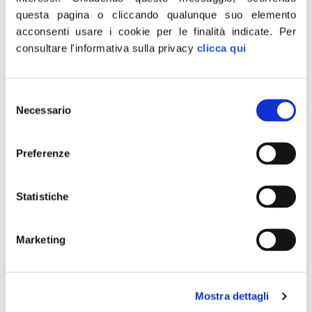
consapevolezza”
questa pagina o cliccando qualunque suo elemento
acconsenti usare i cookie per le finalità indicate.
Per
consultare l'informativa sulla privacy
clicca qui
Selezione
Necessario
del
consenso
Preferenze
Statistiche
Marketing
Oltre trenta appuntamenti in quasi tutte le Regioni
italiane, caratterizzati dalla missione sociale di
raccontare e far conoscere a ragazzi e studenti la
Mostra dettagli
tragedia delle foibe e dell’esodo giuliano-dalmata, nella