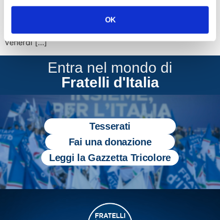
consapevolezza che solo la conoscenza permette la
crescita di una comune memoria nazionale nel nome
OK
della pietas e dell’onore verso le vittime. Inizia oggi,
venerdì […]
Entra nel mondo di
Fratelli d'Italia
Tesserati
Fai una donazione
Leggi la Gazzetta Tricolore