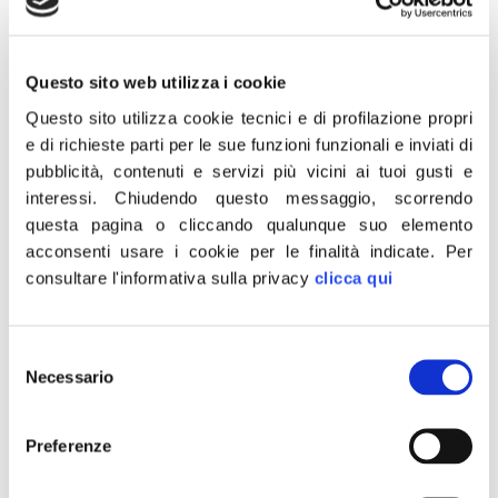
da allora rivolta morale
diffusa contro la criminalità
Questo sito web utilizza i cookie
Questo sito utilizza cookie tecnici e di profilazione propri
“Quel giorno abbiamo avuto la sensazione che tutto
e di richieste parti per le sue funzioni funzionali e inviati di
fosse finito, che lo Stato avesse perso la guerra contro
pubblicità, contenuti e servizi più vicini ai tuoi gusti e
la mafia. Però la mafia fece male i conti. Da quella
interessi.
Chiudendo questo messaggio, scorrendo
strage di Capaci è nata una rivolta morale ed etica. La
questa pagina o cliccando qualunque suo elemento
criminalità organizzata non è stata ancora sconfitta ma
acconsenti usare i cookie per le finalità indicate.
Per
da allora si sono conquistati risultati importanti. […]
consultare l'informativa sulla privacy
clicca qui
Falcone. Lollobrigida: Eroe
ed esempio per intera
Selezione
Necessario
del
nazione
consenso
Preferenze