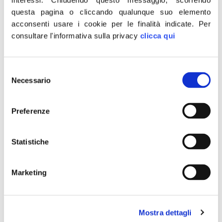
interessi.
Chiudendo questo messaggio, scorrendo
Bonetti nel corso dell’audizione presso […]
questa pagina o cliccando qualunque suo elemento
acconsenti usare i cookie per le finalità indicate.
Per
Covid, Meloni: errori
consultare l'informativa sulla privacy
clicca qui
esecutivo evidenti, in un
anno nulla è cambiato.
Selezione
Necessario
del
Draghi abbia coraggio di
consenso
ammettere fallimento
Preferenze
Statistiche
Marketing
Mostra dettagli