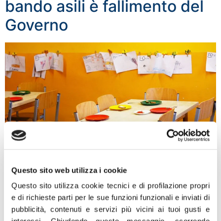
bando asili è fallimento del
Governo
“La proroga della scadenza del bando asili nido,
Questo sito web utilizza i cookie
conseguenza del numero estremamente esiguo di
istanze per accedere ai finanziamenti, è la prova del
Questo sito utilizza cookie tecnici e di profilazione propri
fallimento del Governo dei finti migliori nella gestione
e di richieste parti per le sue funzioni funzionali e inviati di
dei fondi del Pnrr al primo banco di prova. Un segnale
pubblicità, contenuti e servizi più vicini ai tuoi gusti e
allarmante sul quale ho incalzato il ministro Elena