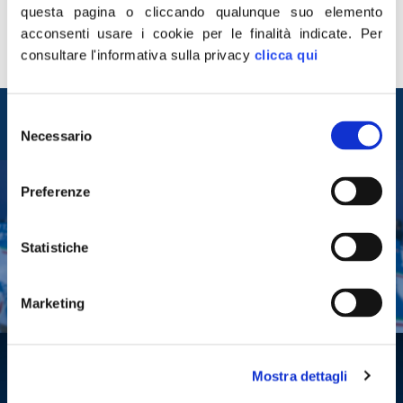
primo grado”. Peccato che la parentela di primo grado
questa pagina o cliccando qualunque suo elemento
sia quella tra genitori e figli, mentre i fratelli hanno tra
acconsenti usare i cookie per le finalità indicate.
Per
loro parentela di secondo grado. Quindi secondo il
consultare l'informativa sulla privacy
clicca qui
Governo una […]
Entra nel mondo di
Selezione
Fratelli d'Italia
Necessario
del
consenso
Preferenze
Tesserati
Fai una donazione
Statistiche
Leggi la Gazzetta Tricolore
Marketing
Mostra dettagli