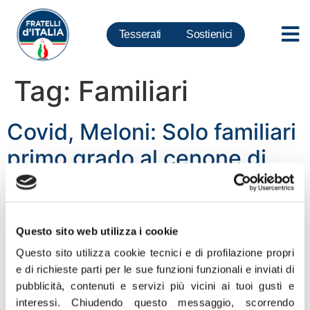
Tesserati
Sostienici
Tag:
Familiari
Covid, Meloni: Solo familiari
primo grado al cenone di
natale è nuova chicca
Governo Pd-M5s
Questo sito web utilizza i cookie
Questo sito utilizza cookie tecnici e di profilazione propri
«Nuova chicca del Governo degli scienziati Pd-M5S. Il
e di richieste parti per le sue funzioni funzionali e inviati di
sottosegretario Sandra Zampa ha dichiarato che il
pubblicità, contenuti e servizi più vicini ai tuoi gusti e
cenone di Natale dovrà essere fatto “solo tra familiari di
interessi.
Chiudendo questo messaggio, scorrendo