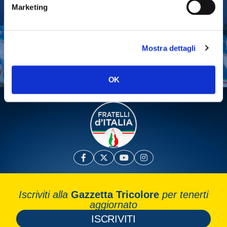
Marketing
Tesserati
Fai una donazione
Mostra dettagli
Leggi la Gazzetta Tricolore
OK
Iscriviti alla
Gazzetta Tricolore
per tenerti
aggiornato
ISCRIVITI