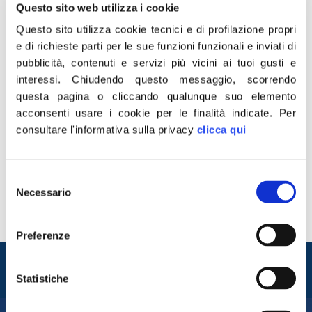
Questo sito web utilizza i cookie
Questo sito utilizza cookie tecnici e di profilazione propri
e di richieste parti per le sue funzioni funzionali e inviati di
pubblicità, contenuti e servizi più vicini ai tuoi gusti e
interessi.
Chiudendo questo messaggio, scorrendo
questa pagina o cliccando qualunque suo elemento
acconsenti usare i cookie per le finalità indicate.
Per
“Fratelli d’Italia è l’unica forza di opposizione che ha il
consultare l'informativa sulla privacy
clicca qui
coraggio di denunciare lo scandalo dei concorsi in
Regione Lazio. Mentre gli italiani sono in ginocchio,
secondo diversi organi di stampa, il Pd di Zingaretti
Selezione
senza alcuna vergogna avrebbe sistemato i suoi amici
Necessario
del
di partito attraverso procedure selettive come minimo
consenso
poco trasparenti. Una vicenda sempre […]
Preferenze
Entra nel mondo di
Fratelli d'Italia
Statistiche