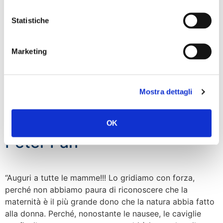
“Auguri a tutte le mamme!!! Lo gridiamo con forza,
Statistiche
perché non abbiamo paura di riconoscere che la
maternità è il più grande dono che la natura abbia fatto
alla donna. Perché, nonostante le nausee, le caviglie
Marketing
gonfie, il sovrappeso, essere madri è in assoluto il
capolavoro più grande che ci viene consentito. Scopro,
invece, che esiste […]
Mostra dettagli
Pellegrino: Maternità è un
dono, i childfree peggiori
OK
Peter Pan
“Auguri a tutte le mamme!!! Lo gridiamo con forza,
perché non abbiamo paura di riconoscere che la
maternità è il più grande dono che la natura abbia fatto
alla donna. Perché, nonostante le nausee, le caviglie