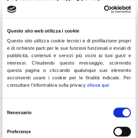
del gruppo FdI. No al
riconoscimento coppie
omogenitoriali
Questo sito web utilizza i cookie
“Di mamma ce n’è una sola. In occasione della festività,
Questo sito utilizza cookie tecnici e di profilazione propri
che addirittura in un asilo di Roma hanno provato a
e di richieste parti per le sue funzioni funzionali e inviati di
cancellare, Fratelli d’Italia lancia una campagna partita
pubblicità, contenuti e servizi più vicini ai tuoi gusti e
oggi sui social network. Lo ascoltino bene quei sindaci
interessi.
Chiudendo questo messaggio, scorrendo
che vorrebbero mistificare la realtà a danno dei minori
questa pagina o cliccando qualunque suo elemento
riconoscendo illegittimamente le coppie
acconsenti usare i cookie per le finalità indicate.
Per
“omogenitoriali”. Nelle ultime settimane abbiamo
consultare l'informativa sulla privacy
clicca qui
assistito […]
Pellegrino: Maternità è un
Selezione
Necessario
del
dono, i childfree peggiori
consenso
Peter Pan
Preferenze