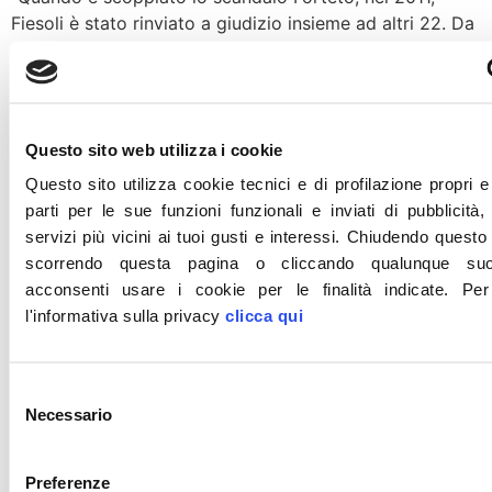
Fiesoli è stato rinviato a giudizio insieme ad altri 22. Da
quel momento c’è chi ha scelto di stare dalla parte delle
vittime e chi da quella dei carnefici. Coloro i quali,
nonostante le gravi accuse, hanno continuato a
sostenere la setta, oggi non possono rimanere in […]
Questo sito web utilizza i cookie
Forteto, Meloni: Pedofilo
Questo sito utilizza cookie tecnici e di profilazione propri e
Fiesoli vada subito in
parti per le sue funzioni funzionali e inviati di pubblicità,
servizi più vicini ai tuoi gusti e interessi.
Chiudendo questo
galera, Parlamento approvi
scorrendo questa pagina o cliccando qualunque su
acconsenti usare i cookie per le finalità indicate.
Per
Commissione inchiesta
l'informativa sulla privacy
clicca qui
proposta da FdI
Selezione
“Il pedofilo Fiesoli deve andare il più velocemente
Necessario
del
possibile in galera e pagare duramente per i suoi
consenso
orrendi reati. E poi il Parlamento approvi subito
l’istituzione della commissione d’inchiesta proposta da
Preferenze