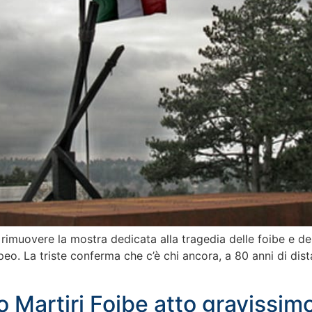
i rimuovere la mostra dedicata alla tragedia delle foibe e de
o. La triste conferma che c’è chi ancora, a 80 anni di dist
o Martiri Foibe atto gravissim