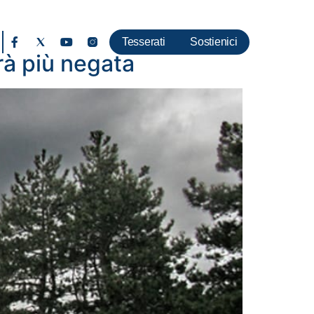
Tesserati
Sostienici
rà più negata