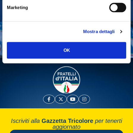
Marketing
Tesserati
Fai una donazione
Mostra dettagli
Leggi la Gazzetta Tricolore
OK
Iscriviti alla
Gazzetta Tricolore
per tenerti
aggiornato