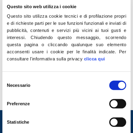
Questo sito web utilizza i cookie
Questo sito utilizza cookie tecnici e di profilazione propri
e di richieste parti per le sue funzioni funzionali e inviati di
pubblicità, contenuti e servizi più vicini ai tuoi gusti e
interessi.
Chiudendo questo messaggio, scorrendo
questa pagina o cliccando qualunque suo elemento
acconsenti usare i cookie per le finalità indicate.
Per
consultare l'informativa sulla privacy
clicca qui
“Le pesanti condanne inflitte per reati di sedizione a 20
manifestanti cubani, di cui 5 minori, che presero parte
alle proteste contro il governo comunista avvenute nel
Selezione
luglio 2021, sono contrarie ai fondamentali diritti di
Necessario
del
espressione e di libero pensiero e smentiscono
consenso
l’auspicio del Viceministro Sereni che, nel corso di
un’intervista rilasciata il 20 gennaio […]
Preferenze
Entra nel mondo di
Statistiche
Fratelli d'Italia